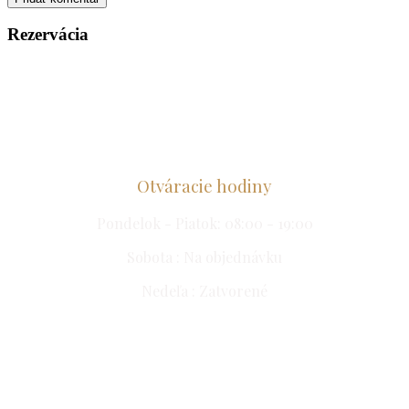
Rezervácia
Otvár
acie hodiny
Pondelok - Piatok: 08:00 - 19:00
Sobota : Na objednávku
Nedeľa : Zatvorené