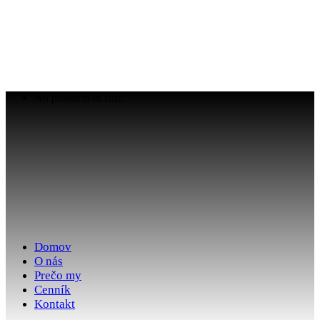
No products in cart.
Domov
O nás
Prečo my
Cenník
Kontakt