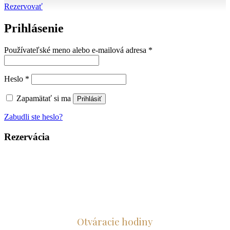
Rezervovať
Prihlásenie
Povinné
Používateľské meno alebo e-mailová adresa
*
Povinné
Heslo
*
Zapamätať si ma
Prihlásiť
Zabudli ste heslo?
Rezervácia
Otvár
acie hodiny