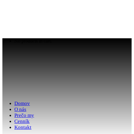
No products in cart.
Domov
O nás
Prečo my
Cenník
Kontakt