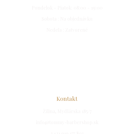
Pondelok - Piatok: 08:00 - 19:00
Sobota : Na objednávku
Nedeľa : Zatvorené
Kontakt
Žilina,
Mydlárska
185/7
info@tommy-barbershop.sk
+421
919 177 803