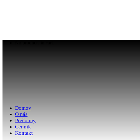
No products in cart.
Domov
O nás
Prečo my
Cenník
Kontakt