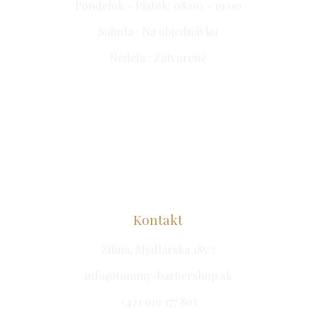
Pondelok - Piatok: 08:00 - 19:00
Sobota : Na objednávku
Nedeľa : Zatvorené
Kontakt
Žilina,
Mydlárska
185/7
info@tommy-barbershop.sk
+421
919 177 803