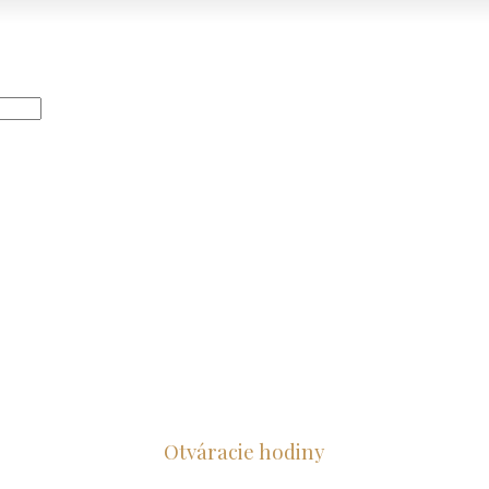
Otvár
acie hodiny